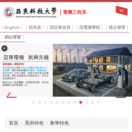
跳
到
電機工程系
主
要
English
回首頁
回亞東首頁
回電通學院
後台管理
內
容
網站導覽
區
首頁
系所特色
教學特色